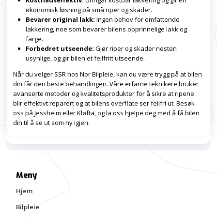
Kostnadseffektiv:
Unngår kostbar lakkering og gir en
økonomisk løsning på små riper og skader.
Bevarer original lakk:
Ingen behov for omfattende
lakkering, noe som bevarer bilens opprinnelige lakk og
farge.
Forbedret utseende:
Gjør riper og skader nesten
usynlige, og gir bilen et feilfritt utseende.
Når du velger SSR hos Nor Bilpleie, kan du være trygg på at bilen
din får den beste behandlingen. Våre erfarne teknikere bruker
avanserte metoder og kvalitetsprodukter for å sikre at ripene
blir effektivt reparert og at bilens overflate ser feilfri ut. Besøk
oss på Jessheim eller Kløfta, og la oss hjelpe deg med å få bilen
din til å se ut som ny igjen.
Meny
Hjem
Bilpleie